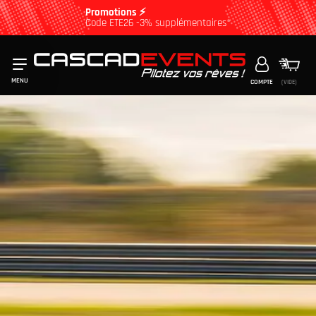
Promotions ⚡
Code ETE26 -3% supplémentaires*
MENU
COMPTE
(VIDE)