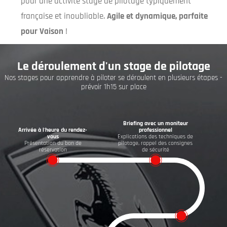
pour une activité stage de pilotage typiquement
française et inoubliable.
Agile et dynamique, parfaite
pour Vaison
!
Le déroulement d'un stage de pilotage
Nos stages pour apprendre à piloter se déroulent en plusieurs étapes -
prévoir 1h15 sur place
Briefing avec un moniteur
Arrivée à l'heure du rendez-
professionnel
vous
Explications des techniques de
Présentation du bon de
pilotage, rappel des consignes
réservation
de sécurité