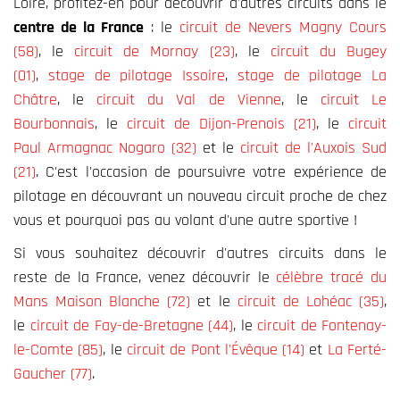
Loire, profitez-en pour découvrir d'autres circuits dans le
centre de la France
: le
circuit de Nevers Magny Cours
(58)
, le
circuit de Mornay (23)
, le
circuit du Bugey
(01)
,
stage de pilotage Issoire
,
stage de pilotage La
Châtre
, le
circuit du Val de Vienne
, le
circuit Le
Bourbonnais
, le
circuit de Dijon-Prenois (21)
, le
circuit
Paul Armagnac Nogaro (32)
et le
circuit de l'Auxois Sud
(21)
. C'est l'occasion de poursuivre votre expérience de
pilotage en découvrant un nouveau circuit proche de chez
vous et pourquoi pas au volant d'une autre sportive !
Si vous souhaitez découvrir d'autres circuits dans le
reste de la France, venez découvrir le
célèbre tracé du
Mans Maison Blanche (72)
et le
circuit de Lohéac (35)
,
le
circuit de Fay-de-Bretagne (44)
, le
circuit de Fontenay-
le-Comte (85)
, le
circuit de Pont l'Évêque (14)
et
La Ferté-
Gaucher (77)
.