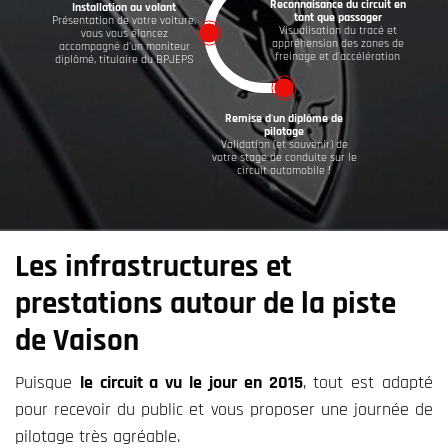
Reconnaisance du circuit en
Installation au volant
tant que passager
Présentation de votre voiture,
Visualisation du tracé et
vous vous élancez
appréhension des zones de
accompagné d'un moniteur
freinage et d'accélération
diplômé, titulaire du BPJEPS
Remise d'un diplôme de
pilotage
Validation (et souvenir) de
votre stage de conduite sur le
circuit automobile !
Les infrastructures et
prestations autour de la piste
de Vaison
Puisque
le circuit a vu le jour en 2015
, tout est adapté
pour recevoir du public et vous proposer une journée de
pilotage très agréable.