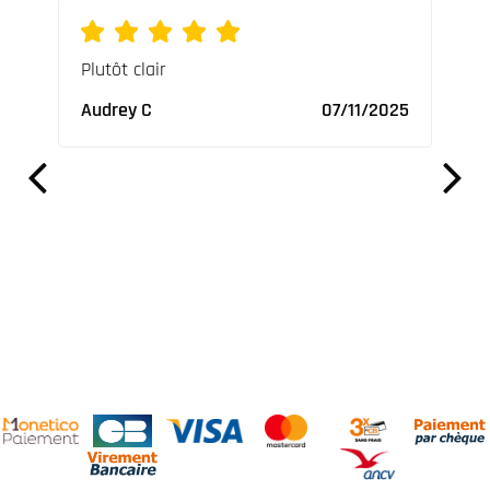
ures
Plutôt clair
Supe
ables
vrai
Audrey C
07/11/2025
Nico
2023