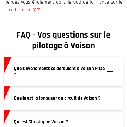
Rendez-vous également dans le Sud de la France sur le
circuit du Luc (83)
.
FAQ - Vos questions sur le
pilotage à Vaison
Quels évènements se déroulent à Vaison Piste
?
Vaison n’est pas un circuit homologué pour la
compétition. Les événements qui y sont organisés
Quelle est la longueur du circuit de Vaison ?
sont principalement des stages de pilotage, des
stages de sécurité routière ou encore des
événements pour entreprises.
Vaison piste affiche une longueur totale de 2 km
avec quatre virages à gauche, sept virages à droite
Qui est Christophe Vaison ?
et un « pif-paf ». Les plus rapides peuvent boucler