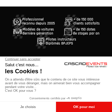
Professionnel
+ de 150 000
reconnu depuis 2005
clients satisfaits
Modèles de voitures
+ de 150 dates
dernière génération
de stages par an
Pilotes instructeurs
Diplômés BPJEPS
375 route de Vannes - 44800 Saint-Herblain
01 64 65 88 99
Du lundi au vendredi
de 10h à 13h et de 14h à 18h
Nous contacter
Suivez-nous