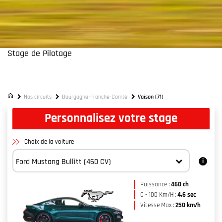
Stage de Pilotage
Circuit Vaison (71)
À seulement 1h30 de Lyon
Nos circuits
Bourgogne-Franche-Comté
Vaison (71)
Personnalisez votre stage
Choix de la voiture
Puissance :
460 ch
0 - 100 Km/H :
4,6 sec
Vitesse Max :
250 km/h