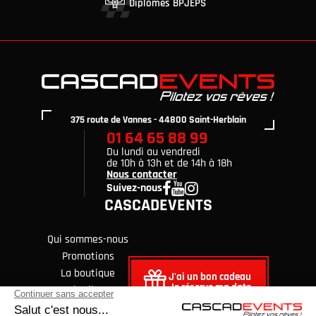
Diplômés BPJEPS
375 route de Vannes - 44800 Saint-Herblain
01 64 65 88 99
Du lundi au vendredi
de 10h à 13h et de 14h à 18h
Nous contacter
Suivez-nous
CASCADEVENTS
Qui sommes-nous
Promotions
La boutique
J'ai un bon cadeau
Je réserve ma date
Avis clients
FAQ