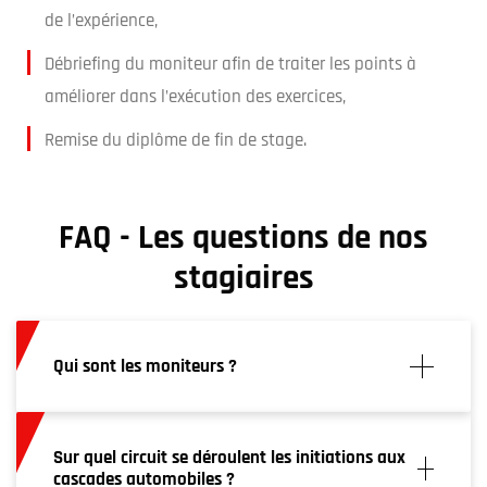
de l’expérience,
Débriefing du moniteur afin de traiter les points à
améliorer dans l’exécution des exercices,
Remise du diplôme de fin de stage.
FAQ - Les questions de nos
stagiaires
Qui sont les moniteurs ?
L'équipe d'initiation à la cascade est depuis plus
de 20 ans une entreprise experte dans la cascade
Sur quel circuit se déroulent les initiations aux
automobile au cinéma, ayant tourné dans de
cascades automobiles ?