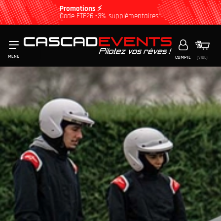
Promotions ⚡
Code ETE26 -3% supplémentaires*
MENU
COMPTE
(VIDE)