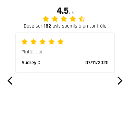
4.5
/ 5
Basé sur
182
avis soumis à un contrôle
ures
Plutôt clair
Supe
ables
vrai
Audrey C
07/11/2025
Nico
2023