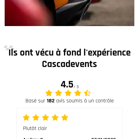
Ils ont vécu à fond l'expérience
Cascadevents
4.5
/ 5
Basé sur
182
avis soumis à un contrôle
ures
Plutôt clair
Supe
ables
vrai