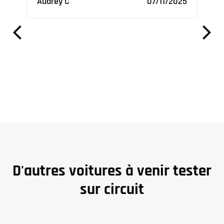
Audrey C
07/11/2025
Nico
2023
D'autres voitures à venir tester
sur circuit