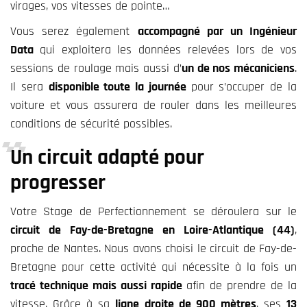
virages,
vos
vitesse
s
de pointe…
V
ous serez également
accompagné
par un
Ingénieur
Data
qui exploitera
les données relevées lors de vos
sessions de roulage
mais aussi d
’
un de nos mécaniciens
.
Il sera
disponible
toute la journée
pour s’occuper de
la
voiture
et vous assurera
de rouler dans les meilleures
conditions de sécurité possibles.
Un circuit adapté pour
progresser
Votre Stage de Perfectionnement se déroulera sur le
circuit
de Fay-de-Bretagne en Loire-Atlantique (44)
,
proche de Nantes
.
Nous avons choisi le circuit de Fay-de-
Bretagne pour cette activité qui nécessite à la fois un
tracé technique mais aussi rapide
afin de prendre de la
vitesse. Grâce à sa
ligne droite de 900 mètres
,
ses
13