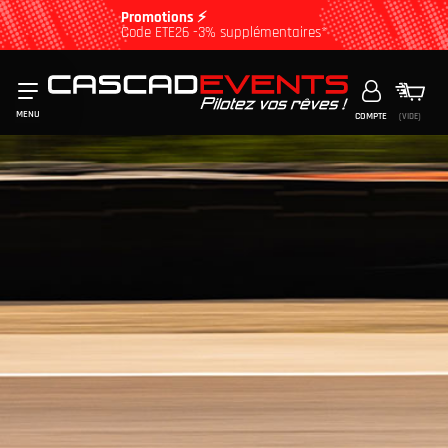
Promotions ⚡
Code ETE26 -3% supplémentaires*
MENU
COMPTE
(VIDE)