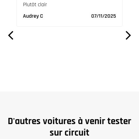
ures
Plutôt clair
Supe
ables
vrai
Audrey C
07/11/2025
Nico
2023
D'autres voitures à venir tester
sur circuit