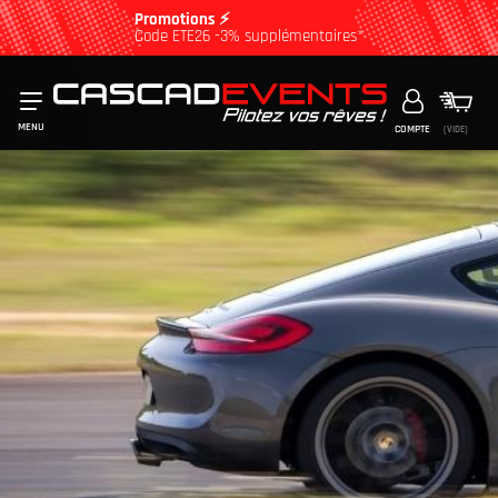
Promotions ⚡
Code ETE26 -3% supplémentaires*
MENU
COMPTE
(VIDE)