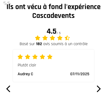
Ils ont vécu à fond l'expérience
Cascadevents
4.5
/ 5
Basé sur
182
avis soumis à un contrôle
ures
Plutôt clair
Supe
ables
vrai
Audrey C
07/11/2025
Nico
2023