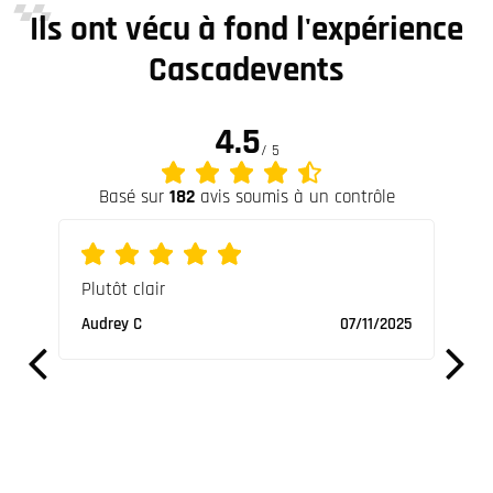
Ils ont vécu à fond l'expérience
Cascadevents
4.5
/ 5
Basé sur
182
avis soumis à un contrôle
Plutôt clair
Supe
s une
vrai
Audrey C
07/11/2025
Nicol
/2023