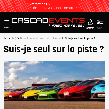
Promotions ⚡
Code ETE26 -3% supplémentaires*
MENU
COMPTE
(VIDE)
FAQ
Déroulement du stage de pilotage
Suis-je seul sur la piste ?
Suis-je seul sur la piste ?