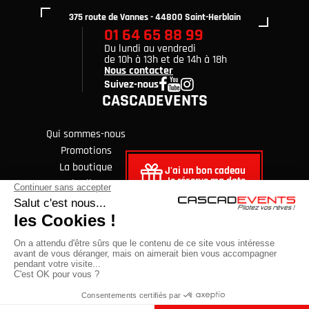
375 route de Vannes - 44800 Saint-Herblain
01 64 65 88 99
Du lundi au vendredi
de 10h à 13h et de 14h à 18h
Nous contacter
Suivez-nous
CASCADEVENTS
Qui sommes-nous
Promotions
La boutique
J'ai un bon cadeau
Je réserve ma date
Avis clients
FAQ
Blog
© Copyright 2026 Cascadevents. Tous droits réservés
Mentions légales
CGV
Données personnelles et cookies
Cliquez-ici pour modifier vos préférences en matière de cookies