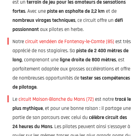
est un
terrain de jeu pour les amateurs de sensations
fortes
. Avec une
piste en asphalte de 2,2 km
et de
nombreux virages techniques
, ce circuit offre un
défi
passionnant
aux pilotes en herbe.
Notre
circuit vendéen de Fontenay-le-Comte (85)
est très
apprécié de nos stagiaires. Sa
piste de 2 400 mètres de
long
, comprenant une
ligne droite de 800 mètres
, est
parfaitement adaptée aux grosses accélérations et offre
de nombreuses opportunités de
tester ses compétences
de pilotage
.
Le
circuit Maison-Blanche du Mans (72)
est notre
tracé le
plus mythique
, et pour une bonne raison : il partage une
partie de son parcours avec celui du
célèbre circuit des
24 heures du Mans
. Les pilotes peuvent ainsi s'essayer à
rouler sur les mêmes traces que les plus grands noms du