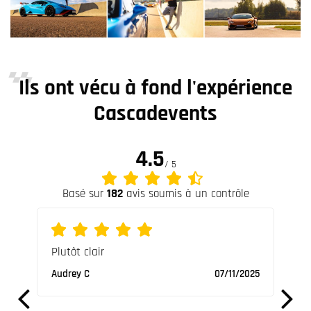
Ils ont vécu à fond l'expérience
Cascadevents
4.5
/ 5
Basé sur
182
avis soumis à un contrôle
Plutôt clair
Supe
s une
vrai
Audrey C
07/11/2025
Nicol
/2023