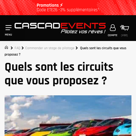
Promotions ⚡
Code ETE26 -3% supplémentaires*
MENU
COMPTE
(VIDE)
FAQ
Commander un stage de pilotage
Quels sont les circuits que vous
proposez ?
Quels sont les circuits
que vous proposez ?