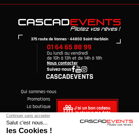
375 route de Vannes - 44800 Saint-Herblain
01 64 65 88 99
Du lundi au vendredi
de 10h à 13h et de 14h à 18h
Nous contacter
Suivez-nous
CASCADEVENTS
Qui sommes-nous
Promotions
La boutique
J'ai un bon cadeau
Je réserve ma date
Avis clients
FAQ
Blog