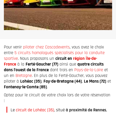
Pour venir
piloter chez Cascadevents
, vous avez le choix
entre
5 circuits homologués spécialisés pour la conduite
sportive
. Nous proposons un
circuit en
région Île-de-
France
à la
Ferté-Gaucher (77)
ainsi que
quatre circuits
dans l’ouest de la France
dont trois en
Pays-de-la-Loire
et
un en
Bretagne
. En plus de la Ferté-Gaucher, vous pouvez
piloter à
Lohéac (35)
,
Fay-de-Bretagne (44)
,
Le Mans (72)
et
Fontenay-le-Comte (85)
.
Optez pour le circuit de votre choix lors de votre réservation
:
Le
circuit de Lohéac (35)
, situé
à proximité de Rennes
,