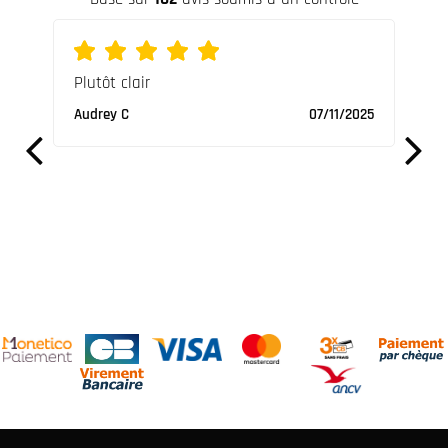
Plutôt clair
Supe
s une
vrai
Audrey C
07/11/2025
Nicol
/2023