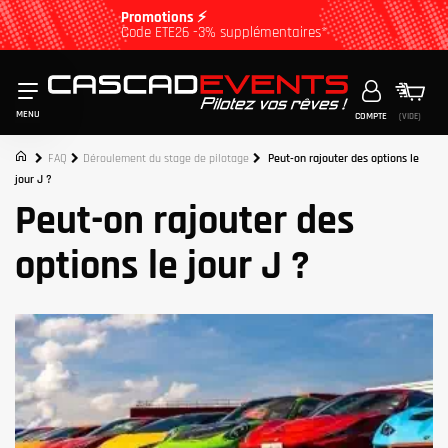
Promotions ⚡
Code ETE26 -3% supplémentaires*
MENU
COMPTE
(VIDE)
FAQ
Déroulement du stage de pilotage
Peut-on rajouter des options le
jour J ?
Peut-on rajouter des
options le jour J ?