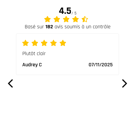
4.5
/ 5
Basé sur
182
avis soumis à un contrôle
ures
Plutôt clair
Supe
ables
vrai
Audrey C
07/11/2025
Nico
2023