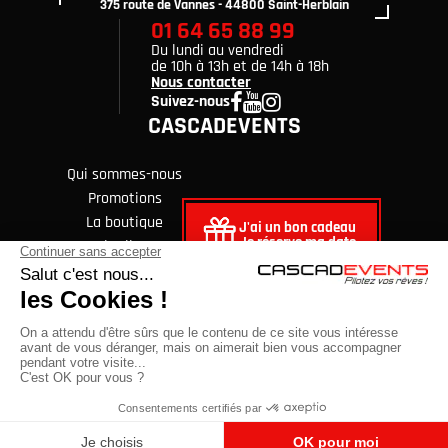
375 route de Vannes - 44800 Saint-Herblain
01 64 65 88 99
Du lundi au vendredi
de 10h à 13h et de 14h à 18h
Nous contacter
Suivez-nous
CASCADEVENTS
Qui sommes-nous
Promotions
La boutique
J'ai un bon cadeau
Je réserve ma date
Avis clients
FAQ
Blog
© Copyright 2026 Cascadevents. Tous droits réservés
Mentions légales
CGV
Données personnelles et cookies
Cliquez-ici pour modifier vos préférences en matière de cookies