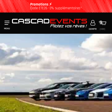
Promotions ⚡
Code ETE26 -3% supplémentaires*
MENU
COMPTE
(VIDE)