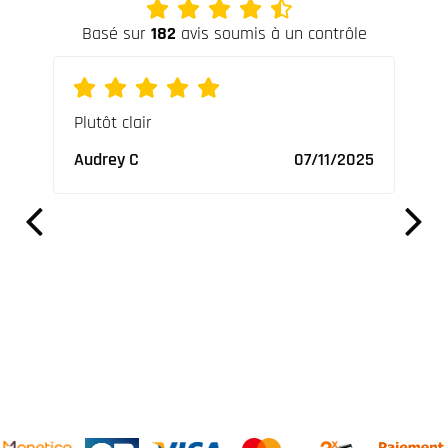
Basé sur
182
avis soumis à un contrôle
ures
Plutôt clair
Supe
ables
vrai
Audrey C
07/11/2025
Nico
2023