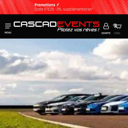
Promotions ⚡
Code ETE26 -3% supplémentaires*
MENU
COMPTE
(VIDE)